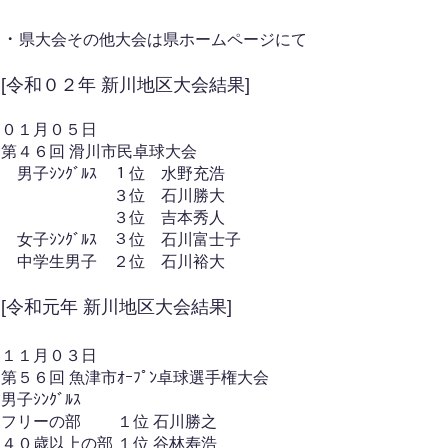
・
県大会その他大会は県ホームページにて
[令和０２年 新川地区大会結果]
０１月０５日
第４６回 滑川市民卓球大会
男子ｼﾝｸﾞﾙｽ １位 水野充浩
３位 石川勝大
３位 吉本秀人
女子ｼﾝｸﾞﾙｽ ３位 石川富士子
​ 中学生男子 ２位 石川裕大
[令和元年 新川地区大会結果]
１１月０３日
第５６回 魚津市ｵｰﾌﾟﾝ卓球選手権大会
男子ｼﾝｸﾞﾙｽ
フリーの部 １位 石川勝之
４０歳以上の部 １位 谷林寿浩